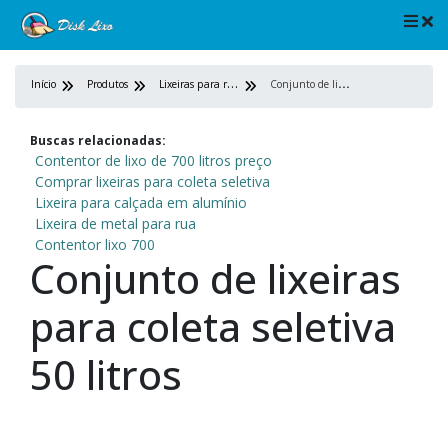
L
ixeiras para ruas
C
onjunto de lixeiras para coleta seletiva 50 litros
Início
Produtos
Buscas relacionadas:
Contentor de lixo de 700 litros preço
Comprar lixeiras para coleta seletiva
Lixeira para calçada em alumínio
Lixeira de metal para rua
Contentor lixo 700
Conjunto de lixeiras
para coleta seletiva
50 litros