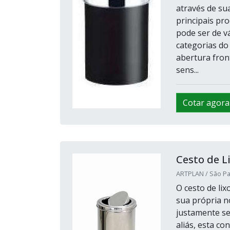
através de su
principais pr
pode ser de v
categorias do 
abertura fron
sens...
Cotar agora
Cesto de 
ARTPLAN / São Pa
O cesto de li
sua própria n
justamente se
aliás, esta c