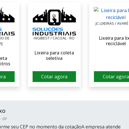
JC LIXEIRAS / AVARÉ
Lixeira para li
RIO DE
HIGIBEST / CACOAL - RO
reciclável
RJ
Lixeira para coleta
leta
seletiva
litros
ora
Cotar agora
Cotar agora
xo
 - DF
nforme seu CEP no momento da cotaçãoA empresa atende