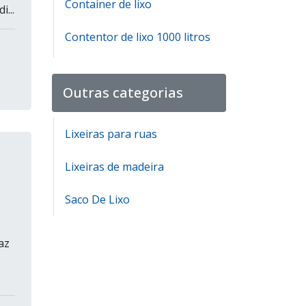
Container de lixo
...
Contentor de lixo 1000 litros
Contentor de lixo 1000 litros
preço
Outras categorias
Distribuidora de lixeiras
Lixeiras para ruas
Fabricante de cestos de lixo
Lixeiras de madeira
Fabricante de lixeira seletiva
Saco De Lixo
Fabricante lixeira infantil
para escola
az
Lixeira container
Lixeira grande para