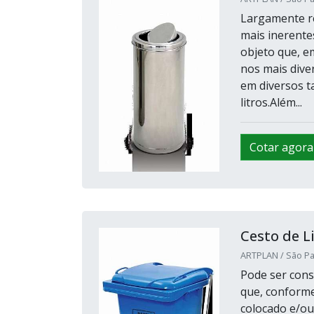
Largamente re
mais inerentes
objeto que, em
nos mais diver
em diversos ta
litros.Além...
Cotar agora
Cesto de L
ARTPLAN / São Pa
Pode ser cons
que, conforme
colocado e/ou