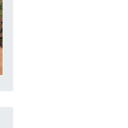
Lixeira de rua inox
Lixeira grande para rua
Coletores de lixo coleta
seletiva
Comprar lixeiras para coleta
seletiva
Conjunto de lixeiras para
coleta seletiva 50 litros
Lixeira aço inox para coleta
seletiva
Lixeira coleta seletiva 100
litros