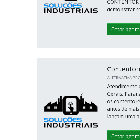
CONTENTOR DE
demonstrar co
Cotar agora
Contentores
ALTERNATIVA PRO
Atendimento e
Gerais, Paran
os contentore
antes de mais
lançam uma alt
Cotar agora