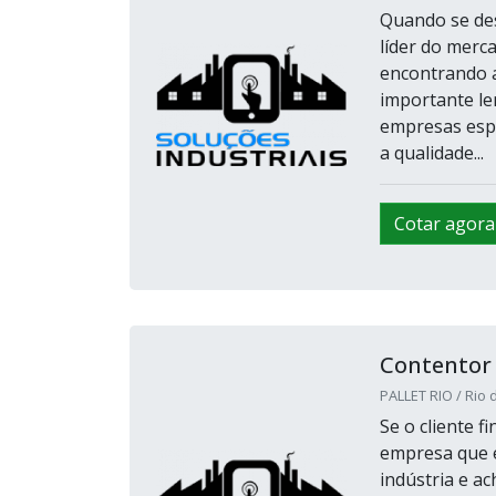
Quando se des
líder do merc
encontrando a
importante le
empresas espe
a qualidade...
Cotar agora
Contentor 
PALLET RIO / Rio d
Se o cliente f
empresa que é
indústria e ac