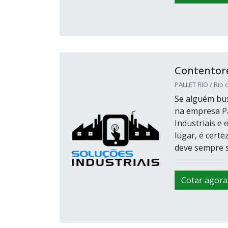
Contentores
PALLET RIO / Rio d
Se alguém bus
na empresa Pa
Industriais e
lugar, é cert
deve sempre s
Cotar agora