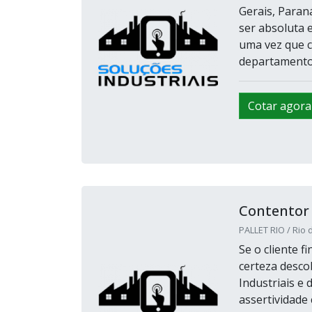
Gerais, Paran
ser absoluta 
uma vez que c
departamento i
Cotar agora
Contentor d
PALLET RIO / Rio d
Se o cliente f
certeza desco
Industriais e 
assertividad