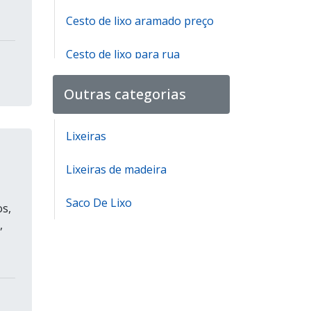
Cesto de lixo aramado preço
Cesto de lixo para rua
Cesto de lixo para rua preço
Outras categorias
Lixeira para calçada
Lixeiras
galvanizada
Lixeiras de madeira
Lixeira para calçada grande
Saco De Lixo
Lixeira para calçada em
os,
alumínio
,
Cesto de lixo de rua
Cesto de lixo de ferro