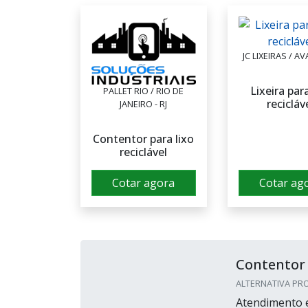
JC LIXEIRAS / AV
Lixeira para
PALLET RIO / RIO DE
recicláv
JANEIRO - RJ
Contentor para lixo
reciclável
Cotar agora
Cotar ag
Contentor d
ALTERNATIVA PRO
Atendimento e