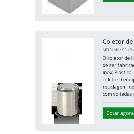
Coletor d
ARTPLAN / São Pa
O coletor de 
de ser fabrica
inox; Plástico
coletorO equi
reciclagem, d
com voltadas p
Cotar agora