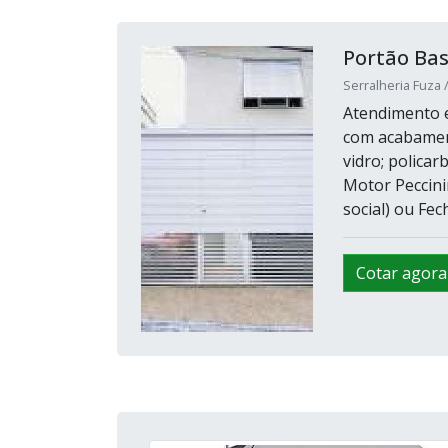
Portão Ba
Serralheria Fuza 
Atendimento e
com acabament
vidro; polica
Motor Peccini
social) ou Fec
Cotar agora