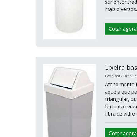
ser encontrad
mais diversos..
Cotar agora
Lixeira ba
Ecoplast / Brasilia
Atendimento Pr
aquela que po
triangular, o
formato redon
fibra de vidro
Cotar agora