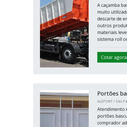
A caçamba bas
muito utiliza
descarte de en
outros produt
materiais l
sistema roll on
Cotar agora
Portões ba
ALEPORT / São Pa
Atendimento e
portões bascul
comprador adq