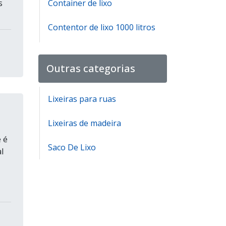
s
Container de lixo
Contentor de lixo 1000 litros
Contentor de lixo 1000 litros
preço
Outras categorias
Distribuidora de lixeiras
Lixeiras para ruas
Fabricante de cestos de lixo
Lixeiras de madeira
Fabricante de lixeira seletiva
 é
Saco De Lixo
l
Fabricante lixeira infantil
para escola
,
Lixeira container
Lixeira grande para