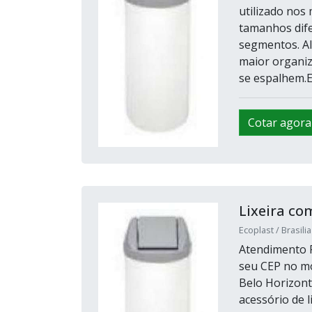
utilizado nos
tamanhos dife
segmentos. Al
maior organiz
se espalhem.En
Cotar agora
Lixeira c
Ecoplast / Brasilia
Atendimento P
seu CEP no m
Belo Horizont
acessório de 