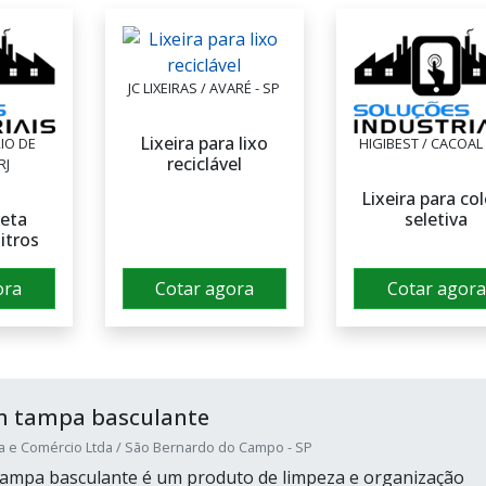
JC LIXEIRAS / AVARÉ - SP
Lixeira para lixo
RIO DE
HIGIBEST / CACOAL 
reciclável
RJ
Lixeira para co
leta
seletiva
litros
ora
Cotar agora
Cotar agora
om tampa basculante
ia e Comércio Ltda / São Bernardo do Campo - SP
 tampa basculante é um produto de limpeza e organização