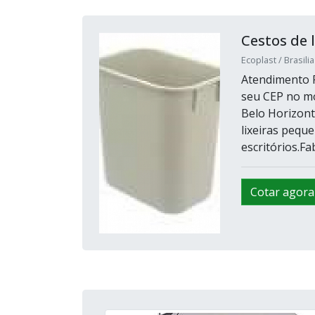
Cestos de l
Ecoplast / Brasilia
Atendimento P
seu CEP no m
Belo Horizonte
lixeiras peque
escritórios.Fa
Cotar agora