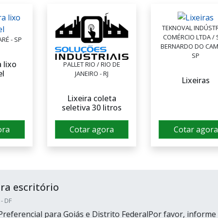
TEKNOVAL INDÚSTR
COMÉRCIO LTDA /
ARÉ - SP
BERNARDO DO CAM
SP
 lixo
PALLET RIO / RIO DE
el
JANEIRO - RJ
Lixeiras
Lixeira coleta
seletiva 30 litros
ora
Cotar agora
Cotar agora
ra escritório
 - DF
referencial para Goiás e Distrito FederalPor favor, informe