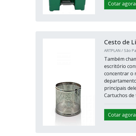
Cotar agora
Cesto de L
ARTPLAN / São Pa
Também chamad
escritório con
concentrar o 
departamento 
principais del
Cartuchos de t
Cotar agora