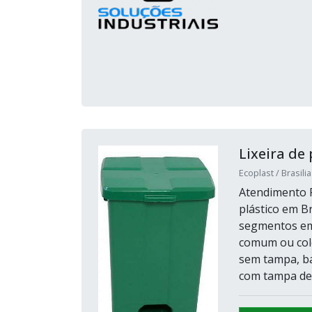
Lixeira de 
Ecoplast / Brasilia
Atendimento P
plástico em Br
segmentos em 
comum ou cole
sem tampa, ba
com tampa de 