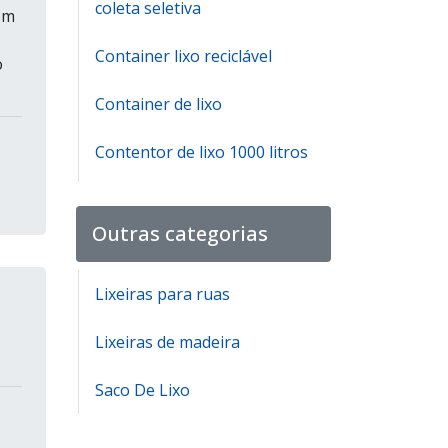
coleta seletiva
em
Container lixo reciclável
o
Container de lixo
Contentor de lixo 1000 litros
Contentor de lixo 1000 litros
preço
Outras categorias
Distribuidora de lixeiras
Lixeiras para ruas
Fabricante de cestos de lixo
Lixeiras de madeira
Fabricante de lixeira seletiva
Saco De Lixo
Fabricante lixeira infantil
para escola