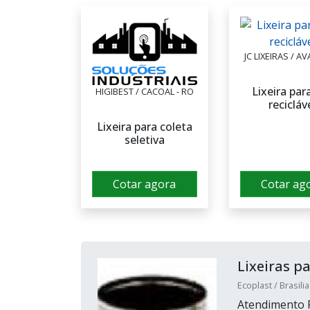
JC LIXEIRAS / AV
Lixeira para
HIGIBEST / CACOAL - RO
recicláv
Lixeira para coleta
seletiva
Cotar agora
Cotar ag
Lixeiras pa
Ecoplast / Brasilia
Atendimento P