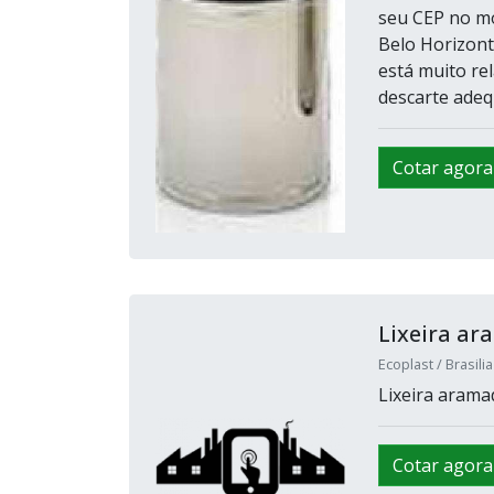
seu CEP no m
Belo Horizonte
está muito rel
descarte adequ
Cotar agora
Lixeira ar
Ecoplast / Brasilia
Lixeira arama
Cotar agora