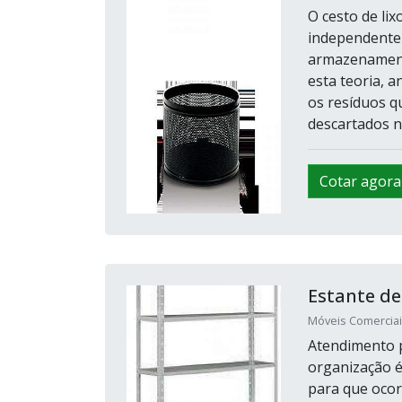
O cesto de lix
independentem
armazenamento
esta teoria, a
os resíduos q
descartados ne
Cotar agora
Estante de
Móveis Comerciais
Atendimento p
organização é
para que ocor