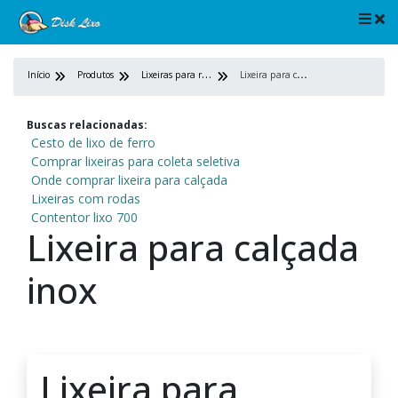
L
ixeiras para ruas
L
ixeira para calçada inox
Início
Produtos
Buscas relacionadas:
Cesto de lixo de ferro
Comprar lixeiras para coleta seletiva
Onde comprar lixeira para calçada
Lixeiras com rodas
Contentor lixo 700
Lixeira para calçada
inox
Lixeira para