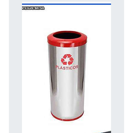
Aqui no site, você pode solicitar um
orçamento e comparar opções de
lixeiras para calçada inox
fornecedores de
rapidamente.
Garanta a melhor opção para seu espaço
agora mesmo!