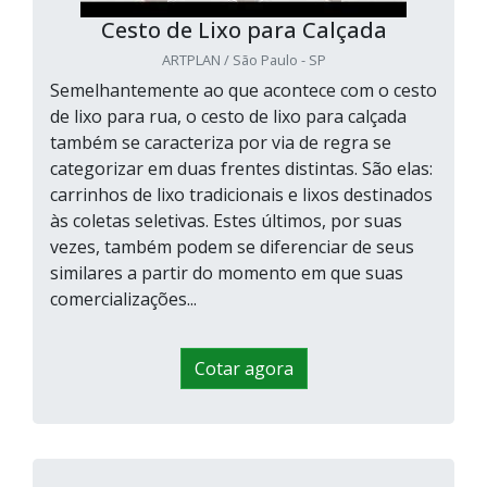
A manutenção é mínima, sendo recomendada
Cesto de Lixo para Calçada
apenas a limpeza periódica com água e sabão
ARTPLAN / São Paulo - SP
neutro para manter a aparência brilhante.
Semelhantemente ao que acontece com o cesto
4. Como é feita a instalação
de lixo para rua, o cesto de lixo para calçada
dessas lixeiras?
também se caracteriza por via de regra se
Elas podem ser fixadas no chão com
categorizar em duas frentes distintas. São elas:
parafusos ou presas a postes, dependendo
carrinhos de lixo tradicionais e lixos destinados
do modelo escolhido.
às coletas seletivas. Estes últimos, por suas
vezes, também podem se diferenciar de seus
5. É possível personalizar lixeiras
similares a partir do momento em que suas
de inox para calçada?
comercializações...
Sim, alguns fabricantes oferecem
personalização com logos, cores e diferentes
Cotar agora
acabamentos conforme a necessidade do
cliente.
6. Onde posso solicitar um
orçamento?