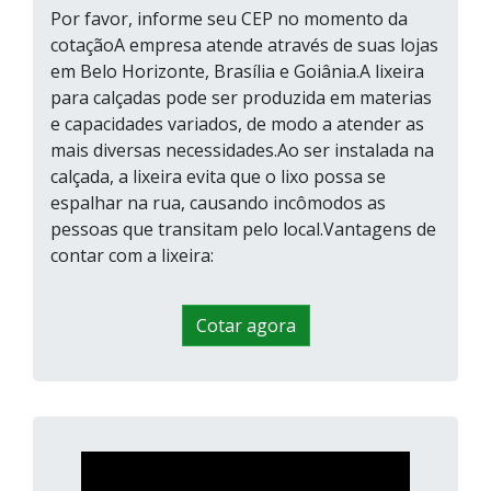
maiores e de fácil acesso.
Por favor, informe seu CEP no momento da
cotaçãoA empresa atende através de suas lojas
Segurança e travamento:
em Belo Horizonte, Brasília e Goiânia.A lixeira
Algumas lixeiras possuem sistemas
para calçadas pode ser produzida em materias
de fechamento para evitar
e capacidades variados, de modo a atender as
mais diversas necessidades.Ao ser instalada na
vandalismo.
calçada, a lixeira evita que o lixo possa se
Preço e fornecedores:
Compare
espalhar na rua, causando incômodos as
pessoas que transitam pelo local.Vantagens de
diferentes fabricantes e solicite
contar com a lixeira:
cotações antes da compra.
Onde Comprar Lixeira para
Cotar agora
Calçada em Inox?
Aqui no nosso site, você pode comparar
lixeiras para calçada em inox
fornecedores de
e solicitar um orçamento de forma rápida e
prática. Encontre o modelo ideal para seu
projeto e garanta um produto de alta