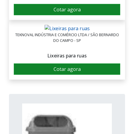
Design moderno e elegante:
ideal
Cotar agora
para calçadas, condomínios e
empresas que valorizam a estética do
ambiente.
TEKNOVAL INDÚSTRIA E COMÉRCIO LTDA / SÃO BERNARDO
Variedade de modelos:
opções
DO CAMPO - SP
com tampa basculante, fixação no
Lixeiras para ruas
chão ou postes para diferentes
necessidades.
Cotar agora
Sustentabilidade e higiene:
materiais de qualidade que evitam
odores e facilitam a separação do lixo.
Custo-benefício:
investimento
duradouro, reduzindo reposições
frequentes.