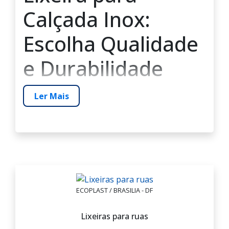
Calçada Inox:
Escolha Qualidade
e Durabilidade
lixeira para calçada inox
A
é a solução ideal
Ler Mais
para quem busca resistência, sofisticação e
praticidade na gestão de resíduos urbanos ou
comerciais. Fabricadas com aço inoxidável,
essas lixeiras são altamente duráveis,
suportam intempéries e oferecem um design
moderno que valoriza o ambiente.
Se você está em busca da melhor opção para
ECOPLAST / BRASILIA - DF
instalação em vias públicas, calçadas, áreas
empresariais ou residências de alto padrão,
Lixeiras para ruas
entender os benefícios e critérios de escolha é