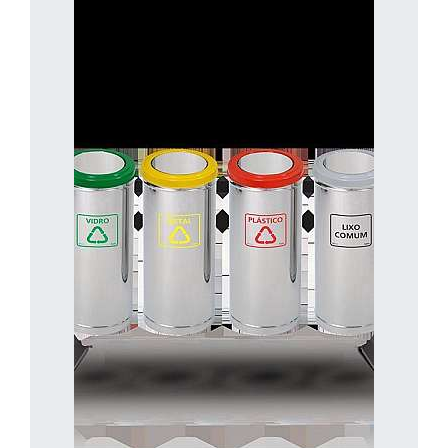
qualidade com preços competitivos.
FAQ – Perguntas Frequentes
1. Qual o tamanho ideal de uma
lixeira para calçada?
O tamanho depende do volume de resíduos
gerado e do fluxo de pessoas no local.
Modelos de 50 a 100 litros são comuns para
uso urbano.
2. O aço inox enferruja com o
tempo?
Não, o aço inoxidável é altamente resistente à
corrosão e oxidação, mesmo em áreas
externas expostas à umidade.
3. As lixeiras de inox precisam de
manutenção frequente?